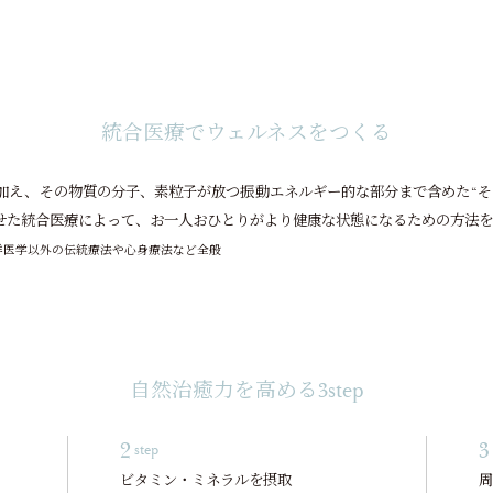
統合医療でウェルネスをつくる
加え、その物質の分子、素粒子が放つ振動エネルギー的な部分まで含めた“そ
わせた統合医療によって、お一人おひとりがより健康な状態になるための方法
洋医学以外の伝統療法や心身療法など全般
自然治癒力を高める3step
2
3
step
ビタミン・ミネラルを摂取
周