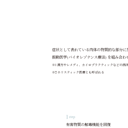
症状として表れている肉体の物質的な部分に
振動医学(バイオレゾナンス療法) を組み合
※1 漢方やレメディ、カイロプラクティックなどの西
※2 ホリスティック医療とも呼ばれる
1
step
有害物質の解毒機能を回復