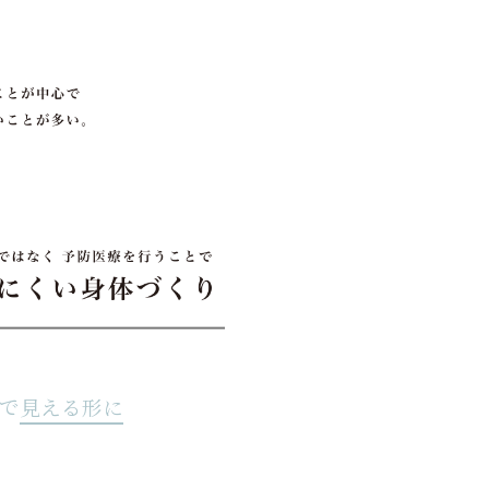
スで
見える形に